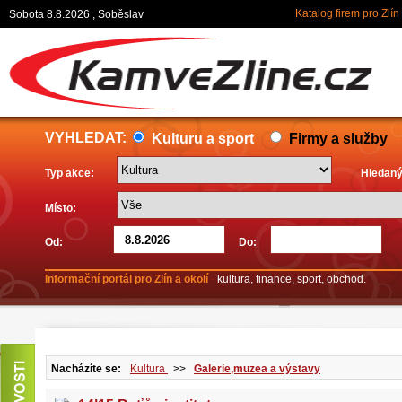
Katalog firem pro Zlín
Sobota 8.8.2026 , Soběslav
VYHLEDAT:
Kulturu a sport
Firmy a služby
Typ akce:
Hledaný
Místo:
Od:
Do:
Informační portál pro Zlín a okolí
-
kultura, finance, sport, obchod.
Nacházíte se:
Kultura
>>
Galerie,muzea a výstavy