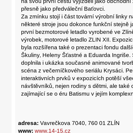
na svou první cestu vyjížděli jako obchodní 
přesně jako předváleční Baťovci.
Za zmínku stojí i část tovární výrobní linky 
některé stroje jsou dokonce funkční stejně j
první bezmotorové letadlo vyrobené ve Zlíně
výrobek, motorové letadlo ZLIN XII. Expozi
byla rozšířena také o prezentaci fondu dalš
Škuliny, Heleny Šťastné a Eduarda Ingriše. S
doplnila i ukázka současné animované tvorb
scéna z večerníčkového seriálu Krysáci. Pe
interaktivních prvků v expozicích potěší v
návštěvníků, nejen rodiny s dětmi, ale také 
zajímající se o éru Batismu v jejím komplexn
adresa:
Vavrečkova 7040, 760 01 ZLÍN
www:
www.14-15.cz