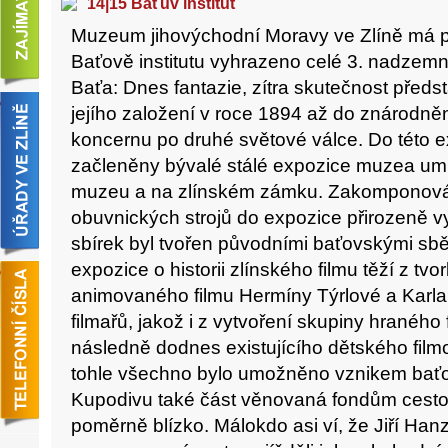
14|15 Baťův institut
Muzeum jihovýchodní Moravy ve Zlíně má pr
Baťově institutu vyhrazeno celé 3. nadzemn
Baťa: Dnes fantazie, zítra skutečnost předsta
jejího založení v roce 1894 až do znárodně
koncernu po druhé světové válce. Do této e
začleněny bývalé stálé expozice muzea u
muzeu a na zlínském zámku. Zakomponován
obuvnických strojů do expozice přirozeně vy
sbírek byl tvořen původními baťovskými sbě
expozice o historii zlínského filmu těží z t
animovaného filmu Hermíny Týrlové a Karla
filmařů, jakož i z vytvoření skupiny hraného 
následně dodnes existujícího dětského filmov
tohle všechno bylo umožněno vznikem baťov
Kupodivu také část věnovaná fondům cesto
poměrně blízko. Málokdo asi ví, že Jiří Ha