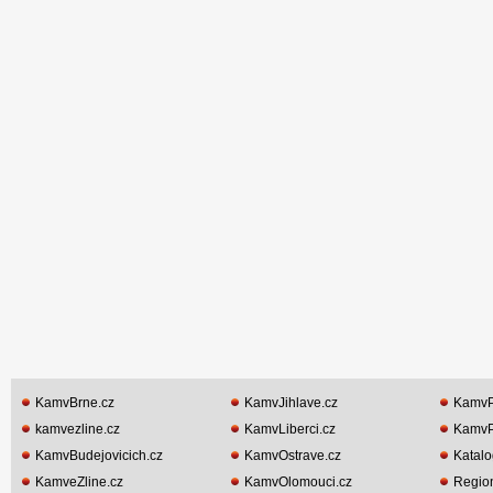
KamvBrne.cz
KamvJihlave.cz
KamvP
kamvezline.cz
KamvLiberci.cz
KamvP
KamvBudejovicich.cz
KamvOstrave.cz
Katalo
KamveZline.cz
KamvOlomouci.cz
Region