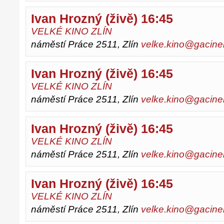
Ivan Hrozný (živě)
16:45
VELKÉ KINO ZLÍN
náměstí Práce 2511, Zlín
velke.kino@gacin
Ivan Hrozný (živě)
16:45
VELKÉ KINO ZLÍN
náměstí Práce 2511, Zlín
velke.kino@gacin
Ivan Hrozný (živě)
16:45
VELKÉ KINO ZLÍN
náměstí Práce 2511, Zlín
velke.kino@gacin
Ivan Hrozný (živě)
16:45
VELKÉ KINO ZLÍN
náměstí Práce 2511, Zlín
velke.kino@gacin