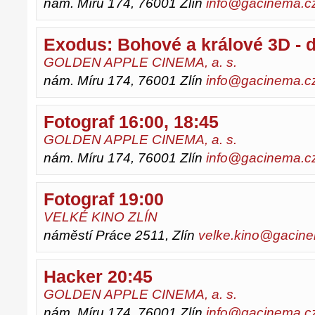
nám. Míru 174, 76001 Zlín
info@gacinema.c
Exodus: Bohové a králové 3D - 
GOLDEN APPLE CINEMA, a. s.
nám. Míru 174, 76001 Zlín
info@gacinema.c
Fotograf
16:00, 18:45
GOLDEN APPLE CINEMA, a. s.
nám. Míru 174, 76001 Zlín
info@gacinema.c
Fotograf
19:00
VELKÉ KINO ZLÍN
náměstí Práce 2511, Zlín
velke.kino@gacin
Hacker
20:45
GOLDEN APPLE CINEMA, a. s.
nám. Míru 174, 76001 Zlín
info@gacinema.c