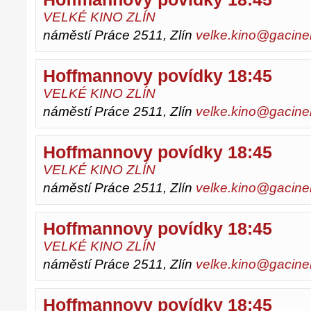
VELKÉ KINO ZLÍN
náměstí Práce 2511, Zlín
velke.kino@gacin
Hoffmannovy povídky
18:45
VELKÉ KINO ZLÍN
náměstí Práce 2511, Zlín
velke.kino@gacin
Hoffmannovy povídky
18:45
VELKÉ KINO ZLÍN
náměstí Práce 2511, Zlín
velke.kino@gacin
Hoffmannovy povídky
18:45
VELKÉ KINO ZLÍN
náměstí Práce 2511, Zlín
velke.kino@gacin
Hoffmannovy povídky
18:45