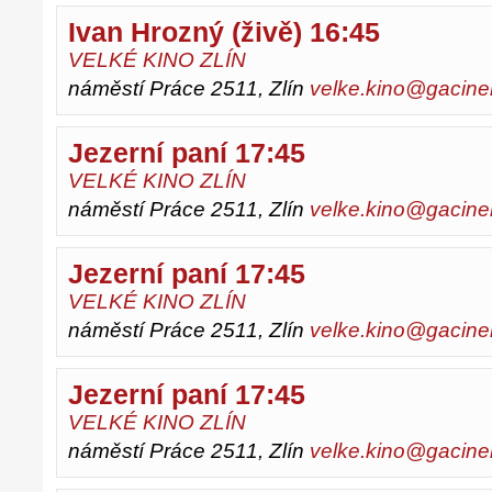
Ivan Hrozný (živě)
16:45
VELKÉ KINO ZLÍN
náměstí Práce 2511, Zlín
velke.kino@gacin
Jezerní paní
17:45
VELKÉ KINO ZLÍN
náměstí Práce 2511, Zlín
velke.kino@gacin
Jezerní paní
17:45
VELKÉ KINO ZLÍN
náměstí Práce 2511, Zlín
velke.kino@gacin
Jezerní paní
17:45
VELKÉ KINO ZLÍN
náměstí Práce 2511, Zlín
velke.kino@gacin