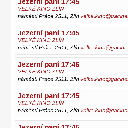
Jezerní paní
17:45
VELKÉ KINO ZLÍN
náměstí Práce 2511, Zlín
velke.kino@gacin
Jezerní paní
17:45
VELKÉ KINO ZLÍN
náměstí Práce 2511, Zlín
velke.kino@gacin
Jezerní paní
17:45
VELKÉ KINO ZLÍN
náměstí Práce 2511, Zlín
velke.kino@gacin
Jezerní paní
17:45
VELKÉ KINO ZLÍN
náměstí Práce 2511, Zlín
velke.kino@gacin
Jezerní paní
17:45