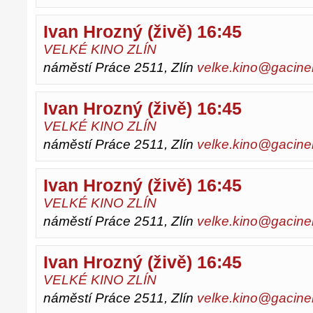
Ivan Hrozný (živě)
16:45
VELKÉ KINO ZLÍN
náměstí Práce 2511, Zlín
velke.kino@gacin
Ivan Hrozný (živě)
16:45
VELKÉ KINO ZLÍN
náměstí Práce 2511, Zlín
velke.kino@gacin
Ivan Hrozný (živě)
16:45
VELKÉ KINO ZLÍN
náměstí Práce 2511, Zlín
velke.kino@gacin
Ivan Hrozný (živě)
16:45
VELKÉ KINO ZLÍN
náměstí Práce 2511, Zlín
velke.kino@gacin