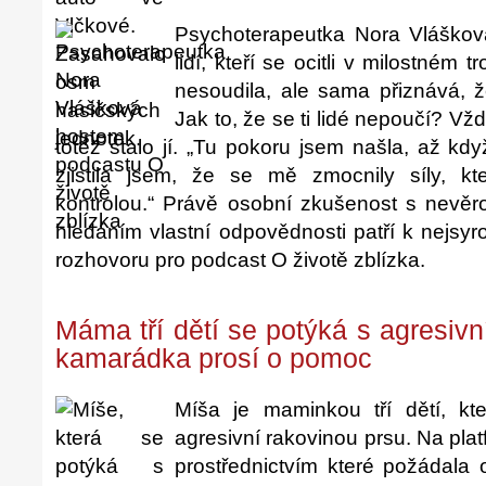
Psychoterapeutka Nora Vlášková
lidí, kteří se ocitli v milostném t
nesoudila, ale sama přiznává, ž
Jak to, že se ti lidé nepoučí? Vžd
totéž stalo jí. „Tu pokoru jsem našla, až kd
zjistila jsem, že se mě zmocnily síly, 
kontrolou.“ Právě osobní zkušenost s nevěr
hledáním vlastní odpovědnosti patří k nejs
rozhovoru pro podcast O životě zblízka.
Máma tří dětí se potýká s agresivní
kamarádka prosí o pomoc
Míša je maminkou tří dětí, kt
agresivní rakovinou prsu. Na plat
prostřednictvím které požádala 