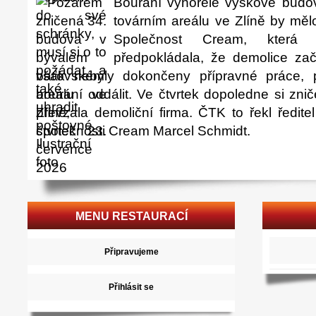
Bourání vyhořelé výškové budo
továrním areálu ve Zlíně by mělo
Společnost Cream, která j
předpokládala, že demolice za
však nebyly dokončeny přípravné práce, p
bourání oddálit. Ve čtvrtek dopoledne si znič
převzala demoliční firma. ČTK to řekl ředit
společnosti Cream Marcel Schmidt.
MENU RESTAURACÍ
Připravujeme
Přihlásit se