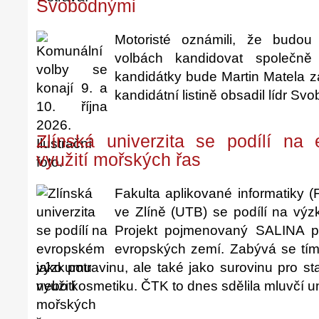
Svobodnými
Motoristé oznámili, že budo
volbách kandidovat společn
kandidátky bude Martin Matela z
kandidátní listině obsadil lídr Sv
Zlínská univerzita se podílí n
využití mořských řas
Fakulta aplikované informatiky (
ve Zlíně (UTB) se podílí na výz
Projekt pojmenovaný SALINA pr
evropských zemí. Zabývá se tím,
jako potravinu, ale také jako surovinu pro st
nebo kosmetiku. ČTK to dnes sdělila mluvčí un