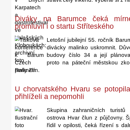
Diváky na Barumce čeká mírn
promluvil i o startu Stříteského
Letošní jubilejní 55. ročník Bar
divácky malinko uskromnit. Dů
budovy číslo 34 a její plánova
proto na páteční městskou zko
perimetr.
U chorvatského Hvaru se potopila 
přihlíželi a nepomohli
Skupina zahraničních turistů
ostrova Hvar člun z půjčovny. Š
řídil v opilosti, čeká řízení s d