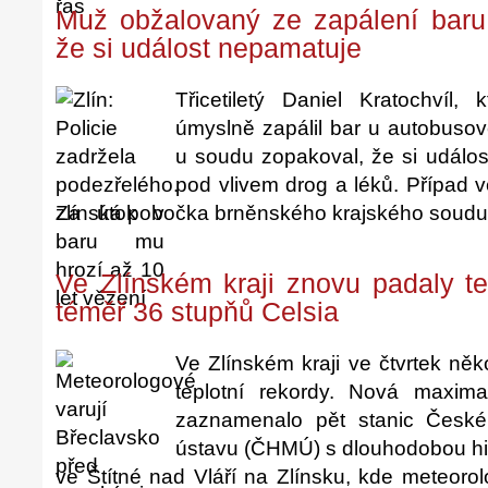
Muž obžalovaný ze zapálení baru
že si událost nepamatuje
Třicetiletý Daniel Kratochvíl,
úmyslně zapálil bar u autobusov
u soudu zopakoval, že si událos
pod vlivem drog a léků. Případ v
zlínská pobočka brněnského krajského soudu
Ve Zlínském kraji znovu padaly tep
téměř 36 stupňů Celsia
Ve Zlínském kraji ve čtvrtek ně
teplotní rekordy. Nová maxim
zaznamenalo pět stanic České
ústavu (ČHMÚ) s dlouhodobou hist
ve Štítné nad Vláří na Zlínsku, kde meteoro