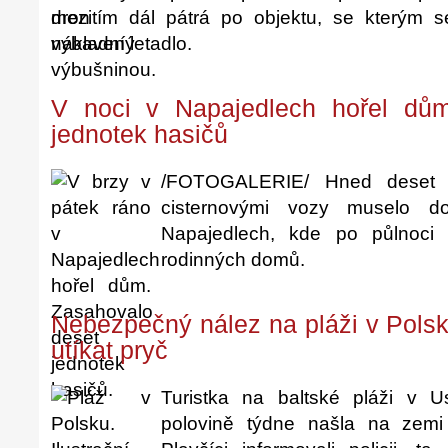
mezitím dál pátrá po objektu, se kterým se
nákladní letadlo.
V noci v Napajedlech hořel dům
jednotek hasičů
/FOTOGALERIE/ Hned deset j
cisternovými vozy muselo 
Napajedlech, kde po půlnoci
rodinných domů.
Nebezpečný nález na pláži v Polsk
utíkat pryč
Turistka na baltské pláži v 
polovině týdne našla na zemi 