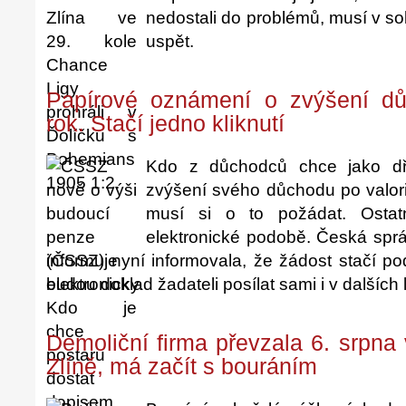
nedostali do problémů, musí v s
uspět.
Papírové oznámení o zvýšení dů
rok. Stačí jedno kliknutí
Kdo z důchodců chce jako dř
zvýšení svého důchodu po valor
musí si o to požádat. Ostat
elektronické podobě. Česká spr
(ČSSZ) nyní informovala, že žádost stačí po
budou doklad žadateli posílat sami i v dalších 
Demoliční firma převzala 6. srpna
Zlíně, má začít s bouráním