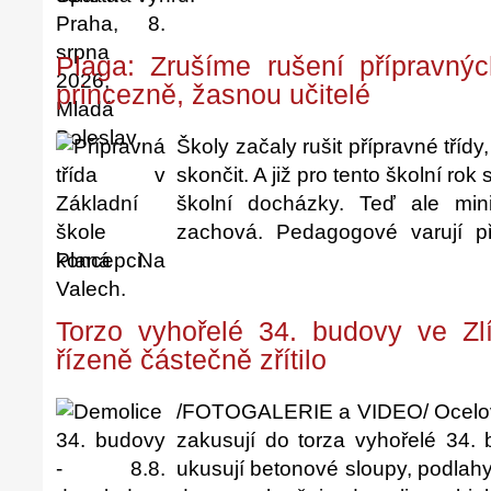
Plaga: Zrušíme rušení přípravný
princezně, žasnou učitelé
Školy začaly rušit přípravné tříd
skončit. A již pro tento školní rok
školní docházky. Teď ale mini
zachová. Pedagogové varují p
koncepci.
Torzo vyhořelé 34. budovy ve Zl
řízeně částečně zřítilo
/FOTOGALERIE a VIDEO/ Ocelov
zakusují do torza vyhořelé 34.
ukusují betonové sloupy, podlah