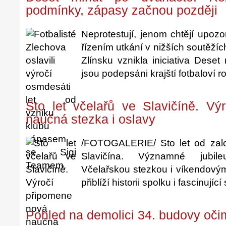
podmínky, zápasy začnou později
Neprotestují, jenom chtějí upoz
řízením utkání v nižších soutěžíc
Zlínsku vznikla iniciativa Dese
jsou podepsáni krajští fotbaloví r
Sto let včelařů ve Slavičíně. V
naučná stezka i oslavy
/FOTOGALERIE/ Sto let od založ
Slavičína. Významné jubi
Včelařskou stezkou i víkendovými
přiblíží historii spolku i fascinující
Pohled na demolici 34. budovy oči