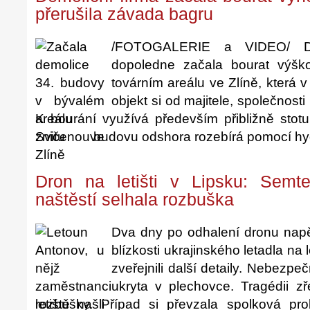
přerušila závada bagru
/FOTOGALERIE a VIDEO/ De
dopoledne začala bourat výš
továrním areálu ve Zlíně, která 
objekt si od majitele, společnosti
K bourání využívá především přibližně stotu
zničenou budovu odshora rozebírá pomocí hy
Dron na letišti v Lipsku: Semt
naštěstí selhala rozbuška
Dva dny po odhalení dronu nap
blízkosti ukrajinského letadla na l
zveřejnili další detaily. Nebezpe
ukryta v plechovce. Tragédii zř
rozbušky. Případ si převzala spolková pro