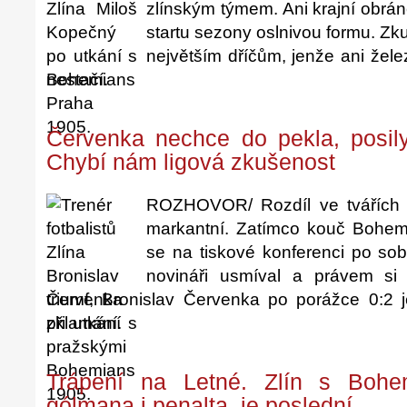
zlínským týmem. Ani krajní obr
startu sezony oslnivou formu. Zk
největším dříčům, jenže ani žel
nestačí.
Červenka nechce do pekla, posil
Chybí nám ligová zkušenost
ROZHOVOR/ Rozdíl ve tvářích o
markantní. Zatímco kouč Bohem
se na tiskové konferenci po sob
novináři usmíval a právem si 
triumf, Bronislav Červenka po porážce 0:2 
zklamání.
Trápení na Letné. Zlín s Bohe
gólmana i penalta, je poslední