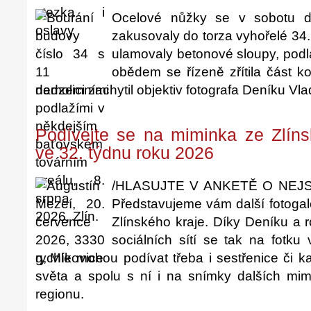
Ocelové nůžky se v sobotu 
zakusovaly do torza vyhořelé 34
ulamovaly betonové sloupy, podl
obědem se řízeně zřítila část ko
demolici zachytil objektiv fotografa Deníku Vl
Podívejte se na miminka ze Zlín
ve 32. týdnu roku 2026
/HLASUJTE V ANKETĚ O NEJS
Představujeme vám další fotogal
Zlínského kraje. Díky Deníku a r
sociálních sítí se tak na fotk
rychle mohou podívat třeba i sestřenice či
světa a spolu s ní i na snímky dalších m
regionu.