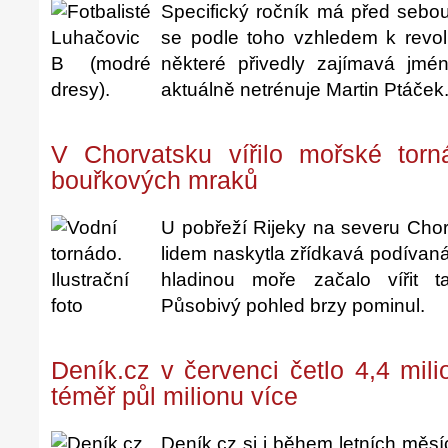
Specifický ročník má před sebou 
se podle toho vzhledem k revolu
některé přivedly zajímavá jm
aktuálně netrénuje Martin Ptáček
V Chorvatsku vířilo mořské torn
bouřkových mraků
U pobřeží Rijeky na severu Chor
lidem naskytla zřídkavá podívan
hladinou moře začalo vířit 
Působivý pohled brzy pominul.
Deník.cz v červenci četlo 4,4 mili
téměř půl milionu více
Deník.cz si i během letních měsí