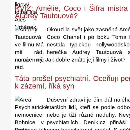
KVÍZ: Amélie, Coco i Šifra mistra
Audrey Tautouové?
Okouzlila svět jako zasněná Amél
Coco Chanel i po boku Toma 
nestala typickou hollywoods
herečka Audrey Tautouová s
narozeniny. Jak dobře znáte její filmy i život?
Táta prošel psychiatrií. Oceňuji 
k zázemí, říká syn
Duševní zdraví je čím dál naléh
starších lidí, kteří se podle od
nebo je tíží různé neduhy. Nev
psychiatriích. Deník.cz přináš
nedávno takovou hospitalizací prošel. S péč