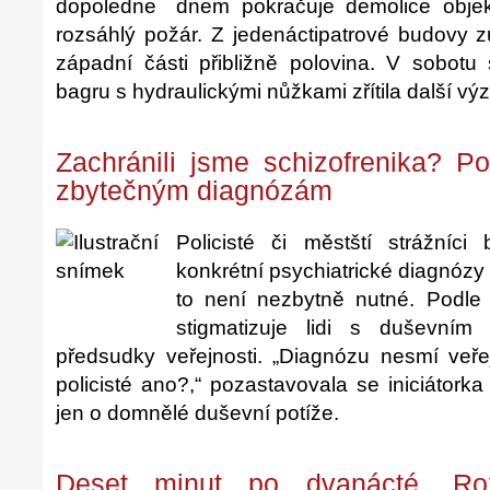
dnem pokračuje demolice objekt
rozsáhlý požár. Z jedenáctipatrové budovy z
západní části přibližně polovina. V sobotu
bagru s hydraulickými nůžkami zřítila další v
Zachránili jsme schizofrenika? P
zbytečným diagnózám
Policisté či městští strážníc
konkrétní psychiatrické diagnózy li
to není nezbytně nutné. Podl
stigmatizuje lidi s duševní
předsudky veřejnosti. „Diagnózu nesmí veřej
policisté ano?,“ pozastavovala se iniciátork
jen o domnělé duševní potíže.
Deset minut po dvanácté. Roz