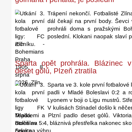
Trápení nekončí. Fotbalisté Zlí
dál čekají na první body. Ševci
prohráli doma s pražskými Bo
poslední. Klokani naopak slaví p
ročníku.
Sparta opět prohrála. Blázinec v
deset gólů, Plzeň ztratila
Sparta ve 3. kole první fotbalové 
padli v Mladé Boleslavi 0:2 a r
Lyonem v boji o Ligu mustrů. Stř
V kulisách Stínadel došlo k něč
Teplicemi a Plzní padlo deset gólů. Viktori
otočili na 5:4, bláznivá přestřelka nakonec sko
čeká na výhru.