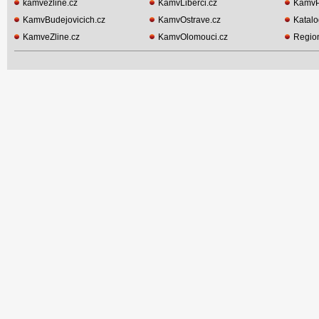
kamvezline.cz
KamvLiberci.cz
KamvP
KamvBudejovicich.cz
KamvOstrave.cz
Katalo
KamveZline.cz
KamvOlomouci.cz
Region