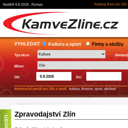
Katalog firem pro Zlín
Nedělě 9.8.2026 , Roman
VYHLEDAT:
Kulturu a sport
Firmy a služby
Typ akce:
Hledaný
Místo:
Od:
Do:
Informační portál pro Zlín a okolí
-
kultura, finance, sport, obchod.
Zpravodajství Zlín