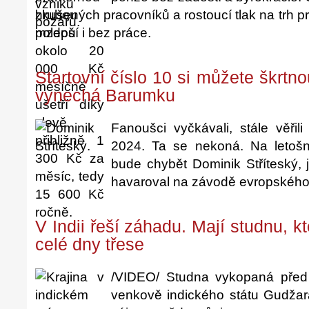
zkušených pracovníků a rostoucí tlak na trh prá
polepší i bez práce.
Startovní číslo 10 si můžete škrtno
vynechá Barumku
Fanoušci vyčkávali, stále věři
2024. Ta se nekoná. Na letošn
bude chybět Dominik Stříteský, 
havaroval na závodě evropského
V Indii řeší záhadu. Mají studnu, 
celé dny třese
/VIDEO/ Studna vykopaná před 
venkově indického státu Gudžará