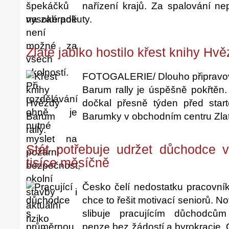
nařízení krajů. Za spalování ne
vysoké pokuty.
Zlaté jablko hostilo křest knihy Hv
FOTOGALERIE/ Dlouho připravova
Barum rally je úspěšně pokřtěn
dočkal přesně týden před start
Barumky v obchodním centru Zlat
Stát potřebuje udržet důchodce v 
tisíce měsíčně
Česko čelí nedostatku pracovník
chce to řešit motivací seniorů. 
slibuje pracujícím důchodců
penze bez žádostí a byrokracie. 