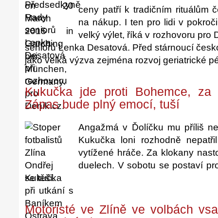
ceny patří k tradičním rituálům 
na nákup. I ten pro lidi v pokr
velký výlet, říká v rozhovoru pr
seniorů Lenka Desatová. Před stárnoucí českou
jako velká výzva zejména rozvoj geriatrické p
Kukučka jde proti Bohemce, za k
Zápas bude plný emocí, tuší
Angažmá v Ďolíčku mu příliš ne
Kukučka loni rozhodně nepatř
vytížené hráče. Za klokany nasto
duelech. V sobotu se postaví pro
se těší.
Motoristé ve Zlíně ve volbách vsa