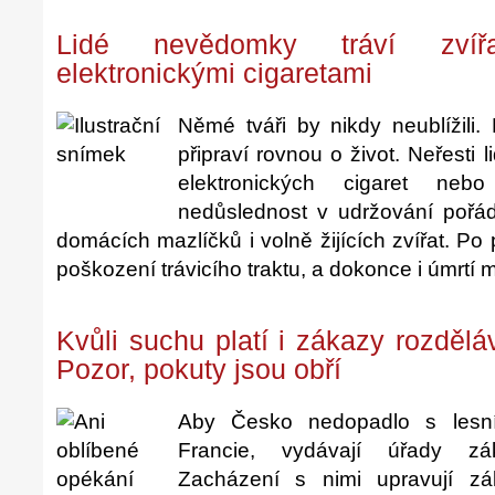
Lidé nevědomky tráví zvíř
elektronickými cigaretami
Němé tváři by nikdy neublížili.
připraví rovnou o život. Neřesti l
elektronických cigaret ne
nedůslednost v udržování pořá
domácích mazlíčků i volně žijících zvířat. Po
poškození trávicího traktu, a dokonce i úmrtí 
Kvůli suchu platí i zákazy rozdělá
Pozor, pokuty jsou obří
Aby Česko nedopadlo s lesn
Francie, vydávají úřady zá
Zacházení s nimi upravují zá