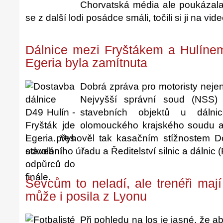
Chorvatská média ale poukázala 
se z další lodi posádce smáli, točili si ji na vide
Dálnice mezi Fryštákem a Hulínem
Egeria byla zamítnuta
Dobrá zpráva pro motoristy neje
Nejvyšší správní soud (NSS)
stavebních objektů u dálni
olomouckého krajského soudu a
Egeria. Vyhověl tak kasačním stížnostem D
stavebního úřadu a Ředitelství silnic a dálnic 
Ševcům to neladí, ale trenéři mají
může i posila z Lyonu
Při pohledu na los je jasné, že 