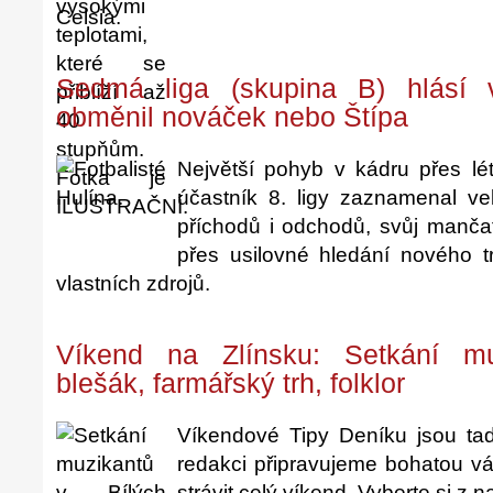
Celsia.
Sedmá liga (skupina B) hlásí 
obměnil nováček nebo Štípa
Největší pohyb v kádru přes lé
účastník 8. ligy zaznamenal v
příchodů i odchodů, svůj mančaft
přes usilovné hledání nového 
vlastních zdrojů.
Víkend na Zlínsku: Setkání muz
blešák, farmářský trh, folklor
Víkendové Tipy Deníku jsou ta
redakci připravujeme bohatou vá
strávit celý víkend. Vyberte si z n