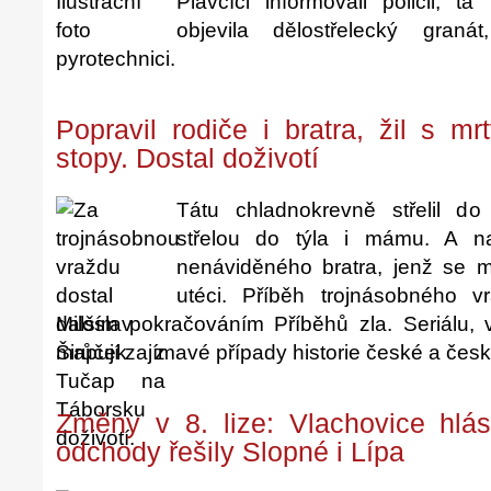
Plavčíci informovali policii, t
objevila dělostřelecký graná
pyrotechnici.
Popravil rodiče i bratra, žil s m
stopy. Dostal doživotí
Tátu chladnokrevně střelil do
střelou do týla i mámu. A n
nenáviděného bratra, jenž se 
utéci. Příběh trojnásobného v
dalším pokračováním Příběhů zla. Seriálu, 
mapují zajímavé případy historie české a česk
Změny v 8. lize: Vlachovice hlá
odchody řešily Slopné i Lípa