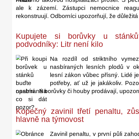
ale k zázemí. Zástupci nemocnice reagu
rekonstruují. Odborníci upozorňují, že důležitá
Kupujete si borůvky u stánk
podvodníky: Litr není kilo
Na rozdíl od striktního vyme
nasbíraných lesních plodů v o
lesní zákon vůbec přísný. Lidé j
potřeby, ať už je jakákoliv. Poz
nasbírané borůvky či houby prodávají, upozorň
Kopečný zavinil třetí penaltu, zů
hlavně na týmovost
Zavinil penaltu, v první půli zaho