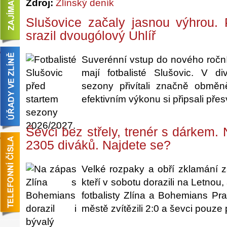
Zdroj:
Zlínský deník
Slušovice začaly jasnou výhrou.
srazil dvougólový Uhlíř
Suverénní vstup do nového roční
mají fotbalisté Slušovic. V di
sezony přivítali značně obmě
efektivním výkonu si připsali přes
Ševci bez střely, trenér s dárkem
2305 diváků. Najdete se?
Velké rozpaky a obří zklamání z
kteří v sobotu dorazili na Letnou,
fotbalisty Zlína a Bohemians Pr
městě zvítězili 2:0 a ševci pouze p