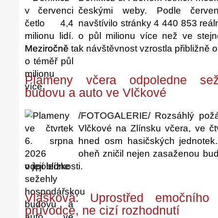
českými weby. Podle červen
navštívilo stránky 4 440 853 reál
o půl milionu více než ve stej
Meziročně tak návštěvnost vzrostla přibližně o
Plameny včera odpoledne sež
budovu a auto ve Vlčkové
/FOTOGALERIE/ Rozsáhlý požá
Vlčkové na Zlínsku včera, ve č
hned osm hasičských jednotek.
oheň zničil nejen zasaženou bud
v její blízkosti.
Vlášková: Uprostřed emočního 
průvodce, ne cizí rozhodnutí