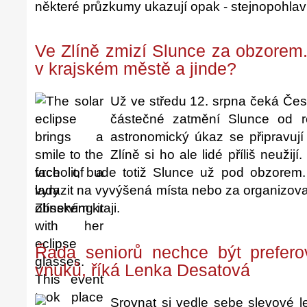
některé průzkumy ukazují opak - stejnopohlavní
Ve Zlíně zmizí Slunce za obzorem.
v krajském městě a jinde?
Už ve středu 12. srpna čeká Čes
částečné zatmění Slunce od 
astronomický úkaz se připravují 
Zlíně si ho ale lidé příliš neuži
vrcholit, bude totiž Slunce už pod obzorem
vyrazit na vyvýšená místa nebo za organizo
Zlínském kraji.
Řada seniorů nechce být prefer
vnuků, říká Lenka Desatová
Srovnat si vedle sebe slevové le