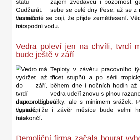
zájem zvědavců i pozornost g
sebe se celé dny třese, až se z 
vesničané se bojí, že přijde zemětřesení. Vědc
na spodní vodu.
Vedra poleví jen na chvíli, tvrdí
bude ještě v září
Teploty v závěru pracovního t
třicet stupňů a po sérii tropic
během dne i nočních hodin až 
vedra udeří znovu s plnou razanc
doprovodí bouřky, ale s minimem srážek. P
vypadá, že i závěr měsíce bude velmi h
neskončí.
Demoliční firma začala bourat vyh