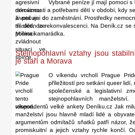
Vybrané peníze jí mají pomoci s
domácnosti a potřebami dětí v období, kdy s
života ani do zaměstnání. Prostředky nemocn
následnou rekonvalescenci. Na Deník.cz se 
Míšina kamarádka.
Stejnopohlavní vztahy jsou stabilní
je staří a Morava
O víkendu vrcholí Prague Prid
příležitostí pro setkání queer lid
společenské a legislativní zm
stejnopohlavních manželstv
respondentů velké ankety Deníku.cz Jak milu
manželství jsou hlavně mladí lidé a obyvat
argumentům odmítačů sňatků patří názor, že 
promiskuitní a jejich vztahy rychle končí. O