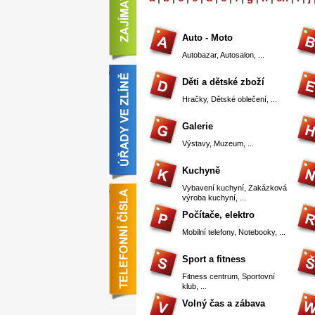
Auto - Moto
Autobazar
,
Autosalon
, ...
Děti a dětské zboží
Hračky
,
Dětské oblečení
, ...
Galerie
Výstavy
,
Muzeum
, ...
Kuchyně
Vybavení kuchyní
,
Zakázková
výroba kuchyní
, ...
Počítače, elektro
Mobilní telefony
,
Notebooky
, ...
Sport a fitness
Fitness centrum
,
Sportovní
klub
, ...
Volný čas a zábava