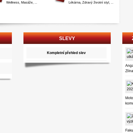
Wellness
,
Masáže
, ...
Lékárna
,
Zdravý životní styl
, ...
SLEVY
Kompletní přehled slev
Anga
Zlín
Moto
komu
Faku