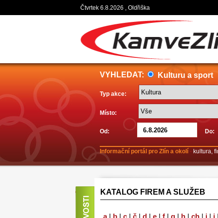
Čtvrtek 6.8.2026 , Oldřiška
VYHLEDAT:
Kulturu a sport
Typ akce:
Místo:
Od:
Do:
Informační portál pro Zlín a okolí
-
kultura, 
KATALOG FIREM A SLUŽEB
a
|
b
|
c
|
č
|
d
|
e
|
f
|
g
|
h
|
ch
|
i
|
j