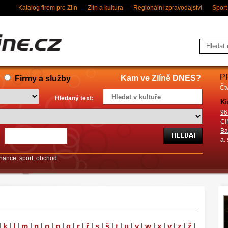
Katalog firem pro Zlín
Zlín a kultura
Regionální zpravodajství
Sport
P
Kam ve Zlíně DNES?
Firmy a služby
Čtv
Hledaný text:
Kino
96 hodin: Zúčt
CINEMA, a. s.
Babovřesky 3
a. s.
finance, sport, obchod.
|
k
|
l
|
m
|
n
|
o
|
p
|
q
|
r
|
ř
|
s
|
š
|
t
|
u
|
v
|
w
|
x
|
y
|
z
|
ž
|