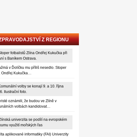
ZPRAVODAJSTVÍ Z REGIONU
žmá v Ďolíčku mu příliš nesedlo. Stoper
a Ondřej Kukučka…
risté oznámili, že budou ve Zlíně v
nálních volbách kandidovat…
lta aplikované informatiky (FAI) Univerzity