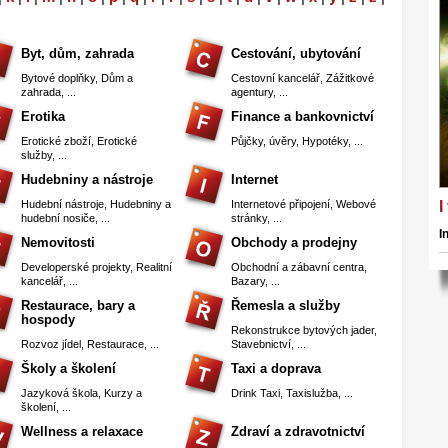
Byt, dům, zahrada
Cestování, ubytování
Bytové doplňky
,
Dům a
Cestovní kancelář
,
Zážitkové
zahrada
, ...
agentury
, ...
Erotika
Finance a bankovnictví
Erotické zboží
,
Erotické
Půjčky, úvěry
,
Hypotéky
, ...
služby
, ...
Hudebniny a nástroje
Internet
Hudební nástroje
,
Hudebniny a
Internetové připojení
,
Webové
I
hudební nosiče
, ...
stránky
, ...
I
Nemovitosti
Obchody a prodejny
Developerské projekty
,
Realitní
Obchodní a zábavní centra
,
kancelář
, ...
Bazary
, ...
Restaurace, bary a
Řemesla a služby
hospody
Rekonstrukce bytových jader
,
Rozvoz jídel
,
Restaurace
, ...
Stavebnictví
, ...
Školy a školení
Taxi a doprava
Jazyková škola
,
Kurzy a
Drink Taxi
,
Taxislužba
, ...
školení
, ...
Wellness a relaxace
Zdraví a zdravotnictví