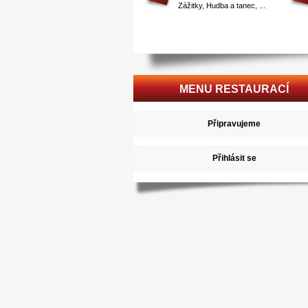
Zážitky
,
Hudba a tanec
, ...
MENU RESTAURACÍ
Připravujeme
Přihlásit se