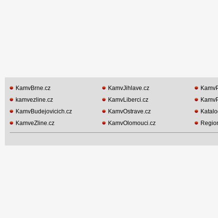
KamvBrne.cz
KamvJihlave.cz
KamvP
kamvezline.cz
KamvLiberci.cz
KamvP
KamvBudejovicich.cz
KamvOstrave.cz
Katalo
KamveZline.cz
KamvOlomouci.cz
Region