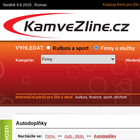
Katalog firem pro Zlín
Nedělě 9.8.2026 , Roman
VYHLEDAT:
Kulturu a sport
Firmy a služby
Kategorie:
Hledaný
Informační portál pro Zlín a okolí
-
kultura, finance, sport, obchod.
Autodoplňky
Nacházíte se:
Firmy
>>
Auto - Moto
>>
Autodoplňky