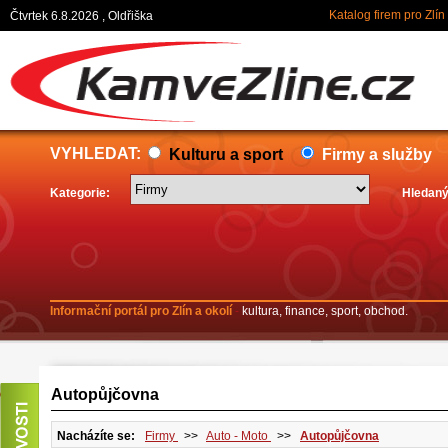
Katalog firem pro Zlín
Čtvrtek 6.8.2026 , Oldřiška
VYHLEDAT:
Kulturu a sport
Firmy a služby
Kategorie:
Hledaný
Informační portál pro Zlín a okolí
-
kultura, finance, sport, obchod.
Autopůjčovna
Nacházíte se:
Firmy
>>
Auto - Moto
>>
Autopůjčovna