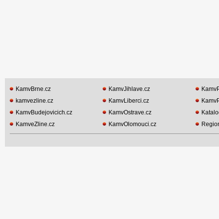
KamvBrne.cz
KamvJihlave.cz
KamvP
kamvezline.cz
KamvLiberci.cz
KamvP
KamvBudejovicich.cz
KamvOstrave.cz
Katalo
KamveZline.cz
KamvOlomouci.cz
Region