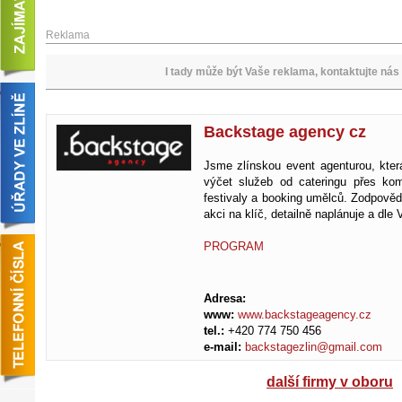
Reklama
I tady může být Vaše reklama, kontaktujte nás 
Backstage agency cz
Jsme zlínskou event agenturou, kter
výčet služeb od cateringu přes kom
festivaly a booking umělců. Zodpověd
akci na klíč, detailně naplánuje a dle
PROGRAM
Adresa:
www:
www.backstageagency.cz
tel.:
+420 774 750 456
e-mail:
backstagezlin@gmail.com
další firmy v oboru