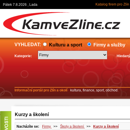
Katalog firem pro Zlín
Pátek 7.8.2026 , Lada
VYHLEDAT:
Kulturu a sport
Firmy a služby
Kategorie:
Hledaný
Informační portál pro Zlín a okolí
-
kultura, finance, sport, obchod.
Kurzy a školení
Nacházíte se:
Firmy
>>
Školy a školení
>>
Kurzy a školení