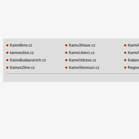
KamvBrne.cz
KamvJihlave.cz
KamvP
kamvezline.cz
KamvLiberci.cz
KamvP
KamvBudejovicich.cz
KamvOstrave.cz
Katalo
KamveZline.cz
KamvOlomouci.cz
Region