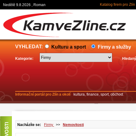
Katalog firem pro Zlín
Nedělě 9.8.2026 , Roman
VYHLEDAT:
Kulturu a sport
Firmy a služby
Kategorie:
Hledaný
Informační portál pro Zlín a okolí
-
kultura, finance, sport, obchod.
Nacházíte se:
Firmy
>>
Nemovitosti