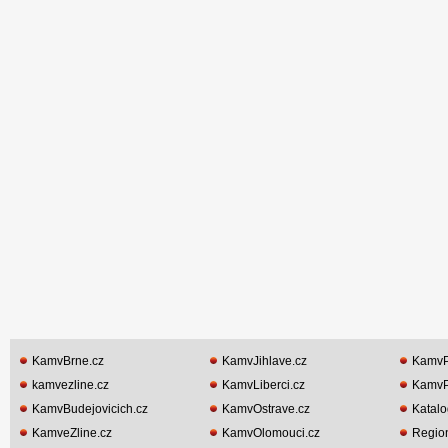
KamvBrne.cz
KamvJihlave.cz
KamvP
kamvezline.cz
KamvLiberci.cz
KamvP
KamvBudejovicich.cz
KamvOstrave.cz
Katalo
KamveZline.cz
KamvOlomouci.cz
Region