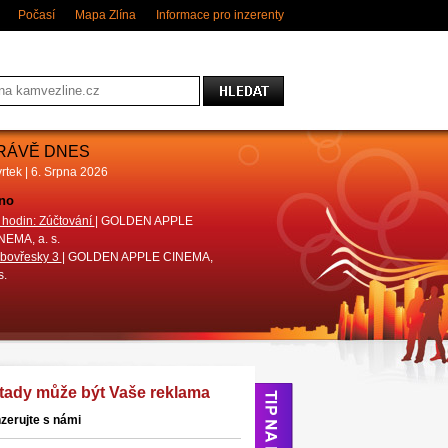
Počasí
Mapa Zlína
Informace pro inzerenty
RÁVĚ DNES
rtek | 6. Srpna 2026
no
Divadlo
 hodin: Zúčtování
| GOLDEN APPLE
Pohádky do kapsy (Luděk Horký)
|
NEMA, a. s.
DIVADLO MALÁ SCÉNA ZLÍN
bovřesky 3
| GOLDEN APPLE CINEMA,
Ani o den dýl!
| Městské divadlo Zlín
s.
 tady může být Vaše reklama
nzerujte s námi