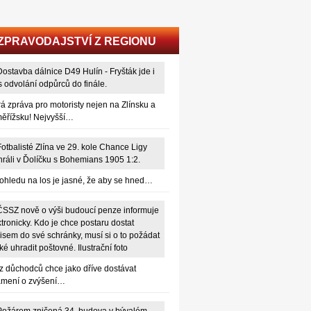
ZPRAVODAJSTVÍ Z REGIONU
á zpráva pro motoristy nejen na Zlínsku a
ěřížsku! Nejvyšší…
pohledu na los je jasné, že aby se hned…
z důchodců chce jako dříve dostávat
mení o zvýšení…