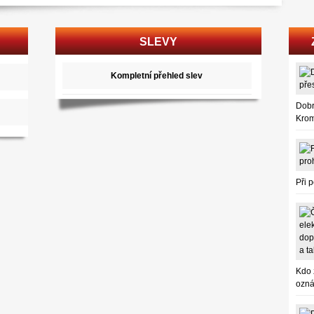
SLEVY
Kompletní přehled slev
Dobr
Krom
Při 
Kdo 
ozná