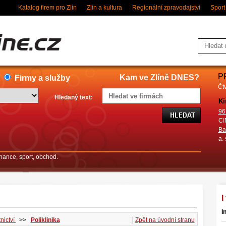
Katalog firem pro Zlín
Zlín a kultura
Regionální zpravodajství
Sport
P
Kam ve Zlíně DNES?
Firmy a služby
Čtv
Hledaný text:
Ki
96
CI
Ba
a. 
finance, sport, obchod.
I
I
nictví
>>
Poliklinika
|
Zpět na úvodní stranu