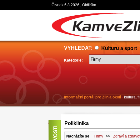
Čtvrtek 6.8.2026 , Oldřiška
VYHLEDAT:
Kulturu a sport
Kategorie:
Informační portál pro Zlín a okolí
-
kultura, 
Poliklinika
Nacházíte se:
Firmy
>>
Zdraví a zdravot