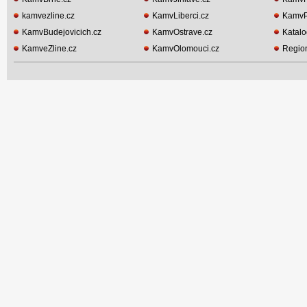
kamvezline.cz
KamvLiberci.cz
KamvP
KamvBudejovicich.cz
KamvOstrave.cz
Katalo
KamveZline.cz
KamvOlomouci.cz
Region