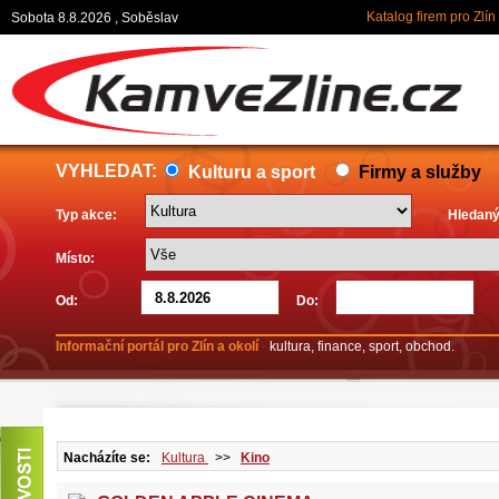
Katalog firem pro Zlín
Sobota 8.8.2026 , Soběslav
VYHLEDAT:
Kulturu a sport
Firmy a služby
Typ akce:
Hledaný
Místo:
Od:
Do:
Informační portál pro Zlín a okolí
-
kultura, finance, sport, obchod.
Nacházíte se:
Kultura
>>
Kino