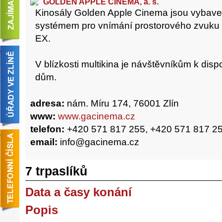
GOLDEN APPLE CINEMA, a. s.
Kinosály Golden Apple Cinema jsou vybav
systémem pro vnímání prostorového zvuku D
EX.
V blízkosti multikina je návštěvníkům k dis
dům.
adresa:
nám. Míru 174, 76001 Zlín
www:
www.gacinema.cz
telefon:
+420 571 817 255, +420 571 817 2
email:
info@gacinema.cz
7 trpaslíků
Data a časy konání
Popis