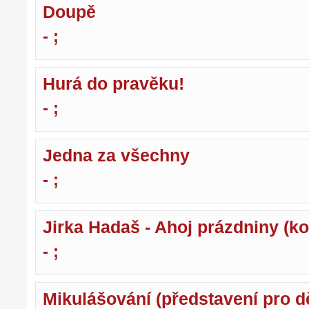
Doupě
- ;
Hurá do pravěku!
- ;
Jedna za všechny
- ;
Jirka Hadaš - Ahoj prázdniny (ko
- ;
Mikulášování (představení pro dě