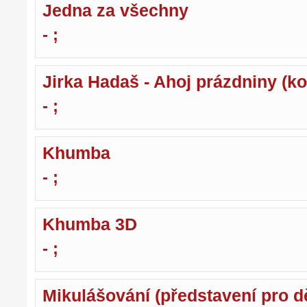
Jedna za všechny
- ;
Jirka Hadaš - Ahoj prázdniny (ko
- ;
Khumba
- ;
Khumba 3D
- ;
Mikulášování (představení pro dě