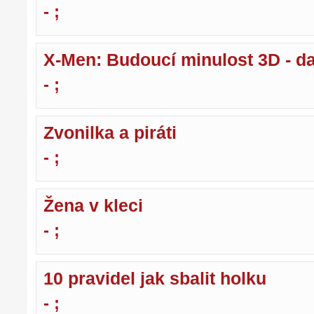
- ;
X-Men: Budoucí minulost 3D - d
- ;
Zvonilka a piráti
- ;
Žena v kleci
- ;
10 pravidel jak sbalit holku
- ;