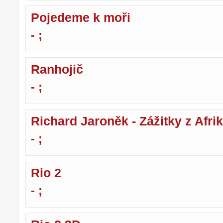
Pojedeme k moři
- ;
Ranhojič
- ;
Richard Jaroněk - Zážitky z Afri
- ;
Rio 2
- ;