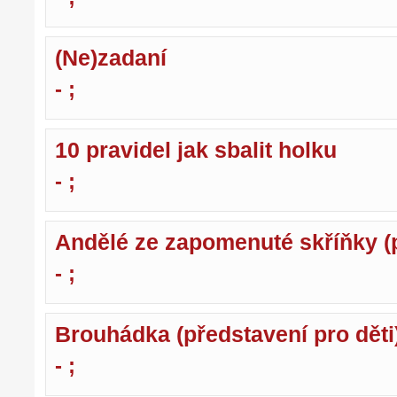
(Ne)zadaní
- ;
10 pravidel jak sbalit holku
- ;
Andělé ze zapomenuté skříňky (p
- ;
Brouhádka (představení pro děti
- ;