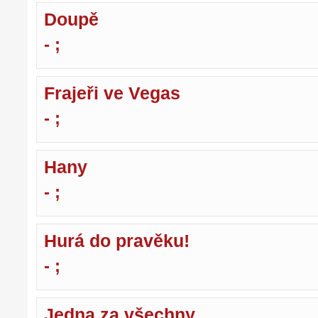
Doupě
- ;
Frajeři ve Vegas
- ;
Hany
- ;
Hurá do pravěku!
- ;
Jedna za všechny