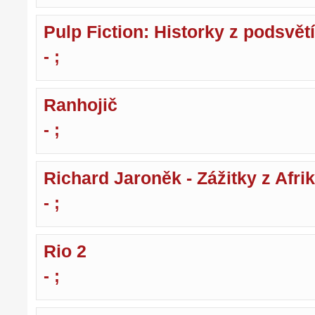
Pulp Fiction: Historky z podsvětí
- ;
Ranhojič
- ;
Richard Jaroněk - Zážitky z Afri
- ;
Rio 2
- ;