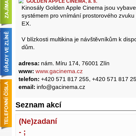
GOLDEN APPLE CINEMA, a. s.
Kinosály Golden Apple Cinema jsou vybav
systémem pro vnímání prostorového zvuku D
EX.
V blízkosti multikina je návštěvníkům k dis
dům.
adresa:
nám. Míru 174, 76001 Zlín
www:
www.gacinema.cz
telefon:
+420 571 817 255, +420 571 817 2
email:
info@gacinema.cz
Seznam akcí
(Ne)zadaní
- ;