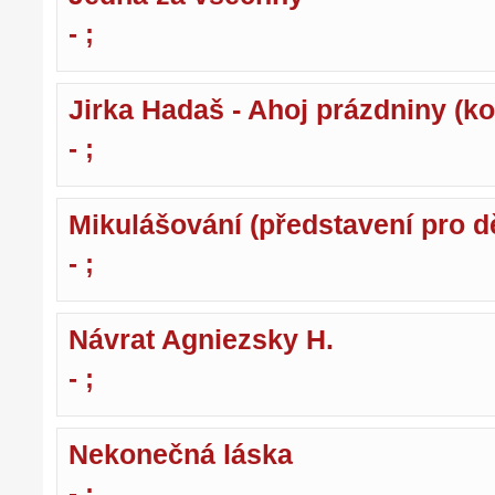
- ;
Jirka Hadaš - Ahoj prázdniny (ko
- ;
Mikulášování (představení pro dě
- ;
Návrat Agniezsky H.
- ;
Nekonečná láska
- ;