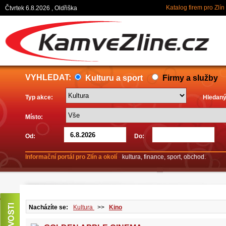
Katalog firem pro Zlín
Čtvrtek 6.8.2026 , Oldřiška
VYHLEDAT:
Kulturu a sport
Firmy a služby
Typ akce:
Hledaný
Místo:
Od:
Do:
Informační portál pro Zlín a okolí
-
kultura, finance, sport, obchod.
Nacházíte se:
Kultura
>>
Kino