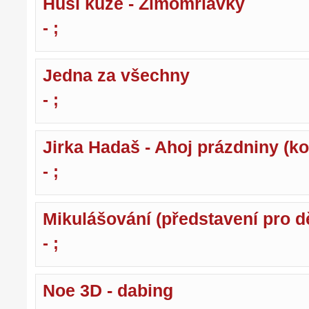
Husí kůže - Zimomriavky
- ;
Jedna za všechny
- ;
Jirka Hadaš - Ahoj prázdniny (ko
- ;
Mikulášování (představení pro dě
- ;
Noe 3D - dabing