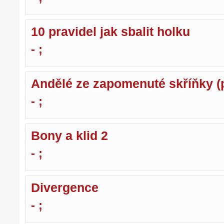
10 pravidel jak sbalit holku
- ;
Andělé ze zapomenuté skříňky (p
- ;
Bony a klid 2
- ;
Divergence
- ;