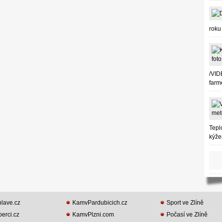
roku
/VID
farm
Tepl
kýže
lave.cz
KamvPardubicich.cz
Sport ve Zlíně
erci.cz
KamvPlzni.com
Počasí ve Zlíně