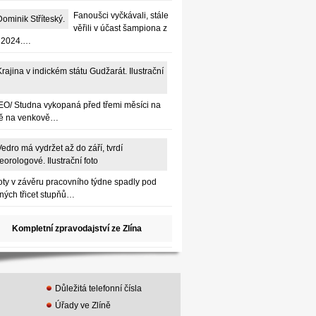
Fanoušci vyčkávali, stále
věřili v účast šampiona z
 2024.…
EO/ Studna vykopaná před třemi měsíci na
ě na venkově…
oty v závěru pracovního týdne spadly pod
ných třicet stupňů…
Kompletní zpravodajství ze Zlína
Důležitá telefonní čísla
Úřady ve Zlíně