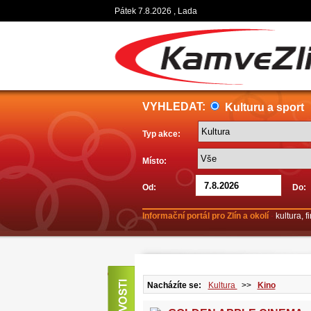
Pátek 7.8.2026 , Lada
VYHLEDAT:
Kulturu a sport
Typ akce:
Místo:
Od:
Do:
Informační portál pro Zlín a okolí
-
kultura, 
Nacházíte se:
Kultura
>>
Kino