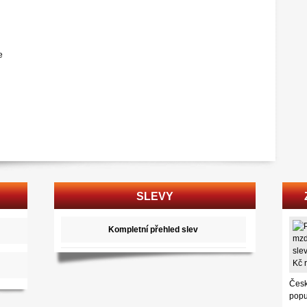
e
SLEVY
Kompletní přehled slev
Česk
popu