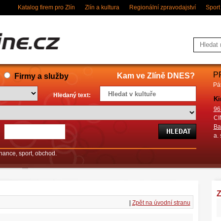
Katalog firem pro Zlín
Zlín a kultura
Regionální zpravodajství
Sport
P
Kam ve Zlíně DNES?
Firmy a služby
Pá
Hledaný text:
Ki
96
CI
Ba
a. 
finance, sport, obchod.
Z
|
Zpět na úvodní stranu