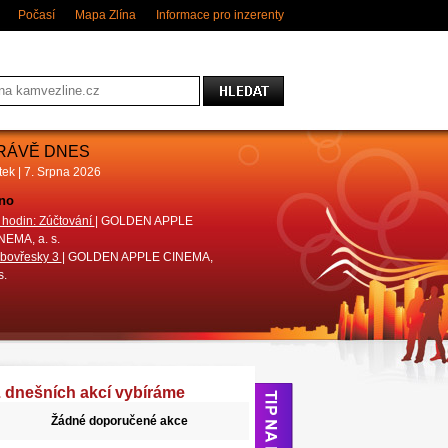
Počasí
Mapa Zlína
Informace pro inzerenty
RÁVĚ DNES
tek | 7. Srpna 2026
no
Divadlo
 hodin: Zúčtování
| GOLDEN APPLE
Pohádky do kapsy (Luděk Horký)
|
NEMA, a. s.
DIVADLO MALÁ SCÉNA ZLÍN
bovřesky 3
| GOLDEN APPLE CINEMA,
Ani o den dýl!
| Městské divadlo Zlín
s.
 dnešních akcí vybíráme
Žádné doporučené akce