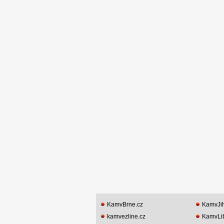
KamvBrne.cz
KamvJih
kamvezline.cz
KamvLib