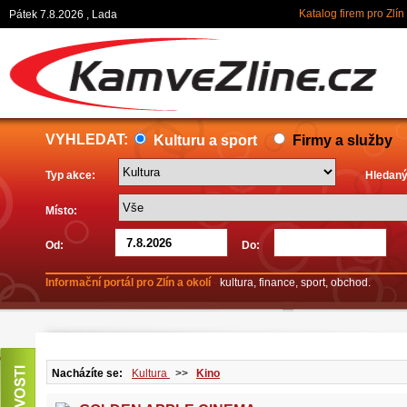
Katalog firem pro Zlín
Pátek 7.8.2026 , Lada
VYHLEDAT:
Kulturu a sport
Firmy a služby
Typ akce:
Hledaný
Místo:
Od:
Do:
Informační portál pro Zlín a okolí
-
kultura, finance, sport, obchod.
Nacházíte se:
Kultura
>>
Kino