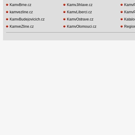
KamvBrne.cz
KamvJihlave.cz
KamvP
kamvezline.cz
KamvLiberci.cz
KamvP
KamvBudejovicich.cz
KamvOstrave.cz
Katalo
KamveZline.cz
KamvOlomouci.cz
Region