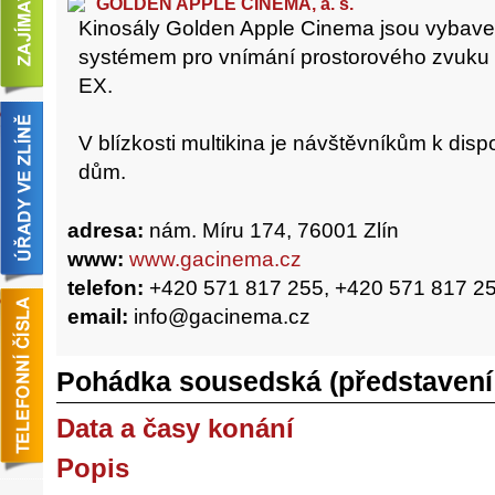
GOLDEN APPLE CINEMA, a. s.
Kinosály Golden Apple Cinema jsou vybav
systémem pro vnímání prostorového zvuku D
EX.
V blízkosti multikina je návštěvníkům k dis
dům.
adresa:
nám. Míru 174, 76001 Zlín
www:
www.gacinema.cz
telefon:
+420 571 817 255, +420 571 817 2
email:
info@gacinema.cz
Pohádka sousedská (představení 
Data a časy konání
Popis