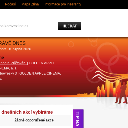
Počasí
Mapa Zlína
Informace pro inzerenty
RÁVĚ DNES
bota | 8. Srpna 2026
no
Divadlo
 hodin: Zúčtování
| GOLDEN APPLE
Pohádky do kapsy (Luděk Horký)
|
NEMA, a. s.
DIVADLO MALÁ SCÉNA ZLÍN
bovřesky 3
| GOLDEN APPLE CINEMA,
Ani o den dýl!
| Městské divadlo Zlín
s.
 dnešních akcí vybíráme
Žádné doporučené akce