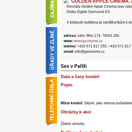
GOLDEN APPLE CINEMA, a.
Kinosály Golden Apple Cinema jsou vyb
Dolby Digital Surrround EX.
V blízkosti multikina je návštěvníkům k 
adresa:
nám. Míru 174, 76001 Zlín
www:
www.gacinema.cz
telefon:
+420 571 817 255, +420 571 817
email:
info@gacinema.cz
Sex v Paříži
Data a časy konání
Popis
Místo konání:
Stejné, jako adresa pořadatel
Obrázky k akci
Žádné obrázky