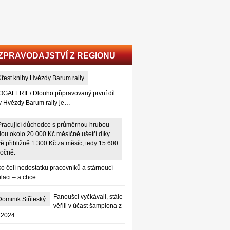
ZPRAVODAJSTVÍ Z REGIONU
GALERIE/ Dlouho připravovaný první díl
y Hvězdy Barum rally je…
o čelí nedostatku pracovníků a stárnoucí
laci – a chce…
Fanoušci vyčkávali, stále
věřili v účast šampiona z
 2024.…