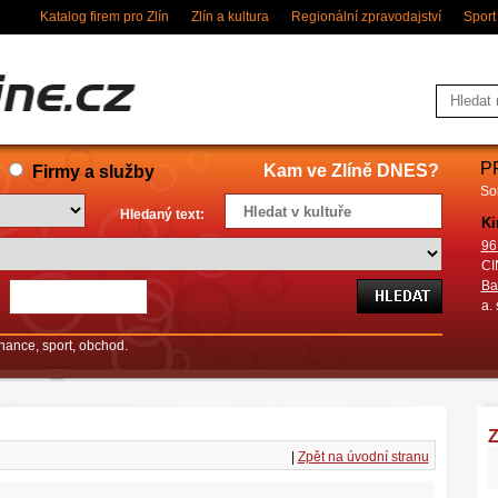
Katalog firem pro Zlín
Zlín a kultura
Regionální zpravodajství
Sport
P
Kam ve Zlíně DNES?
Firmy a služby
So
Hledaný text:
Ki
96
CI
Ba
a. 
finance, sport, obchod.
Z
|
Zpět na úvodní stranu