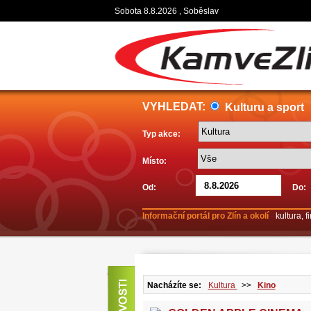
Sobota 8.8.2026 , Soběslav
VYHLEDAT:
Kulturu a sport
Typ akce:
Místo:
Od:
Do:
Informační portál pro Zlín a okolí
-
kultura, 
Nacházíte se:
Kultura
>>
Kino