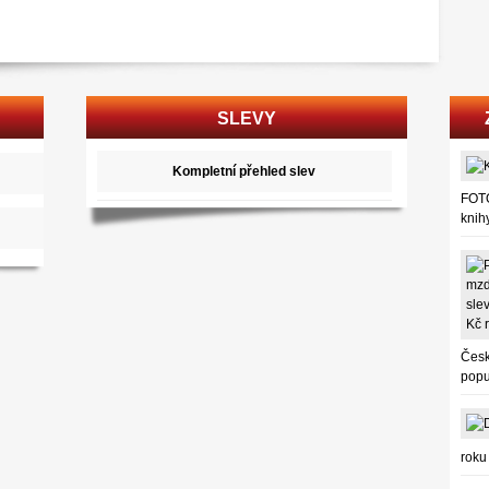
SLEVY
Kompletní přehled slev
FOTO
knih
Česk
popu
roku