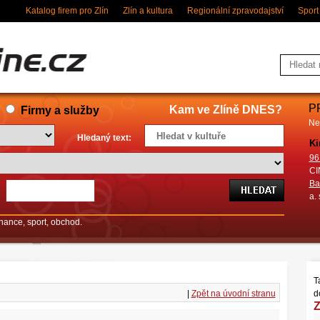
Katalog firem pro Zlín
Zlín a kultura
Regionální zpravodajství
Sport
P
Kam ve Zlíně DNES?
Firmy a služby
Ne
Hledaný text:
Ki
96
CI
Ba
a. 
finance, sport, obchod.
T
|
Zpět na úvodní stranu
d
Z