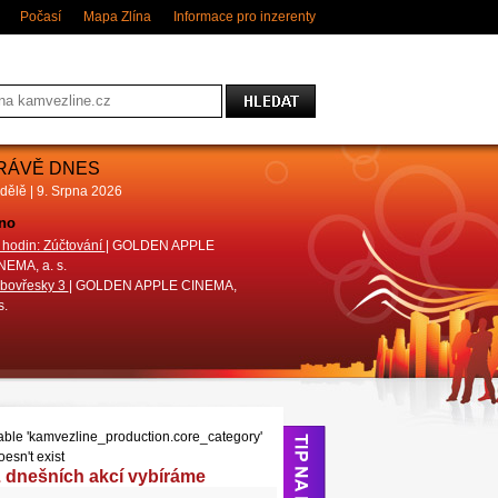
Počasí
Mapa Zlína
Informace pro inzerenty
RÁVĚ DNES
dělě | 9. Srpna 2026
no
Divadlo
 hodin: Zúčtování
| GOLDEN APPLE
Pohádky do kapsy (Luděk Horký)
|
NEMA, a. s.
DIVADLO MALÁ SCÉNA ZLÍN
bovřesky 3
| GOLDEN APPLE CINEMA,
Ani o den dýl!
| Městské divadlo Zlín
s.
able 'kamvezline_production.core_category'
oesn't exist
 dnešních akcí vybíráme