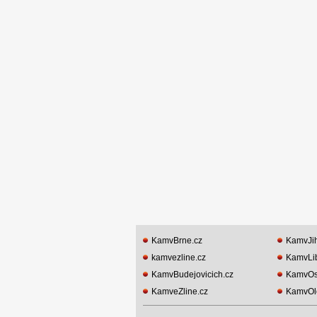
KamvBrne.cz
KamvJih
kamvezline.cz
KamvLib
KamvBudejovicich.cz
KamvOst
KamveZline.cz
KamvOl