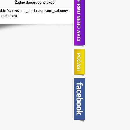
Žádné doporučené akce
able 'kamvezline_production.core_category'
oesn't exist