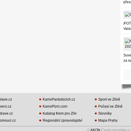
přes
/FOT
Vala
Suve
za 
lave.cz
KamvPardubicich.cz
Sport ve Zlíně
erci.cz
KamvPlzni.com
Počasí ve Zlíně
rave.cz
Katalog firem pro Zlín
Slovníky
omouci.cz
Regionální zpravodajství
Mapa Prahy
©
AKON
Česká republika,s.