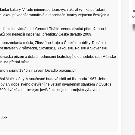
 stánku kultury. V řadě mimorepertoárových aktivit vyniká pořádání
T
přehlídkou původní dramatické a inscenační tvorby zejména českých a
d
třemi individuálními Cenami Thálie, cenou diváků přidruženou k
ků pro nejlepší inscenaci přehlídky České divadlo 2009.
 reprezentanta města, Zlínského kraje a České republiky. Dosáhlo
festivalech v Německu, Slovinsku, Rakousku, Polsku a Slovensku.
ivácká přízeň a dobrá hodnocení teatrologů dlouhodobě řadí Městské
ní na přední místo.
ženo v srpnu 1946 s názvem Divadlo pracujících.
í Malé scény. V současné budově sídlí od listopadu 1967. Jeho
 byla v době svého otevření největším divadelním stánkem v ČSSR s
 800 diváků a obrovským jevištěm s nejmodernějším vybavením.
 856