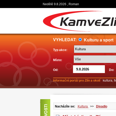
Nedělě 9.8.2026 , Roman
VYHLEDAT:
Kulturu a sport
Typ akce:
Místo:
Od:
Do:
Informační portál pro Zlín a okolí
-
kultura, 
Nacházíte se:
Kultura
>>
Divadlo