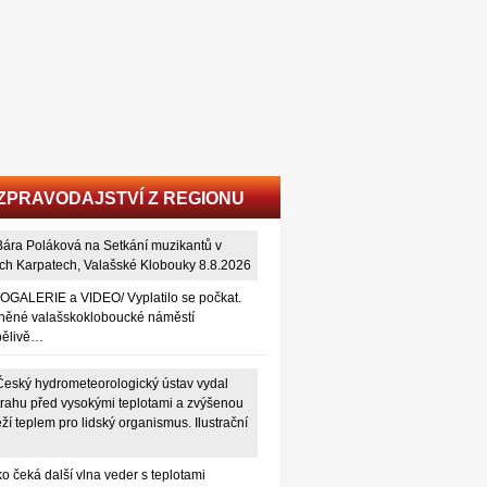
ZPRAVODAJSTVÍ Z REGIONU
OGALERIE a VIDEO/ Vyplatilo se počkat.
něné valašskokloboucké náměstí
pělivě…
o čeká další vlna veder s teplotami