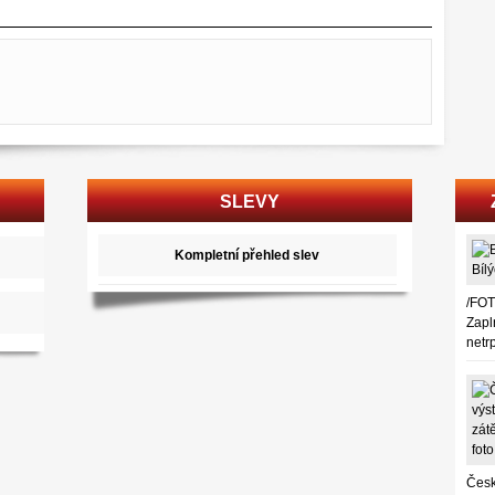
SLEVY
Kompletní přehled slev
/FOT
Zapl
netr
Česk