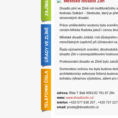
Městské divadlo Zlín
Divadlo plní ve Zlíně roli multifunkčního
festivalu Setkání – Stretnutie, který je 
slovenských divadel.
Práce uměleckého souboru byla oceněna 
cenám Alfréda Radoka jakož i cenou divá
Městské divadlo zvládá i roli důstojného
mimořádných úspěchů při účinkování na 
Řada významných ocenění, dlouhodobá d
divadlo Zlín v celorepublikovém hodnoce
Profesionální divadlo ve Zlíně bylo zalo
Domovskou scénou mu byla budova dnešn
architektonicky velkoryse řešená budova
bohatou výtvarnou výzdobou, sálem pro
adresa:
třída T. Bati 4091/32 761 87 Zlín
www:
www.divadlozlin.cz/
telefon:
+420 577 636 207 , +420 737 227
email:
prodej@divadlozlin.cz