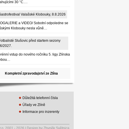
ahujícími 30 °C.…
OGALERIE a VIDEO/ Sobotní odpoledne se
šskými Klobouky nesla vůně…
rénní vstup do nového ročníku 5. ligy Zlínska
sebou…
Kompletní zpravodajství ze Zlína
Důležitá telefonní čísla
Úřady ve Zlíně
Informace pro inzerenty
r.o, 2001 - 2026 | Design by Zbyněk Světnica